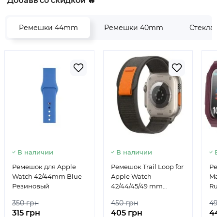
Добавь со скидкой 🔥
Ремешки 44mm
Ремешки 40mm
Стекла
В наличии
В наличии
Ремешок для Apple
Ремешок Trail Loop for
Ре
Watch 42/44mm Blue
Apple Watch
Ma
Резиновый
42/44/45/49 mm
R
Grey/Orange
fo
350 грн
450 грн
4
4
315 грн
405 грн
4
B