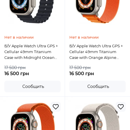
Нет в наличии
Нет в наличии
Б/У Apple Watch Ultra GPS +
Б/У Apple Watch Ultra GPS +
Cellular 49mm Titanium
Cellular 49mm Titanium
Case with Midnight Ocean
Case with Orange Alpine
Band
Loop
17 500 грн
17 500 грн
16 500 грн
16 500 грн
Сообщить
Сообщить