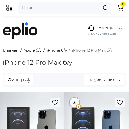
0
Помощь
и консультация
Главная
Apple б/у
iPhone б/у
iPhone 12 Pro Max б/у
iPhone 12 Pro Max б/у
Фильтр
По умолчанию
5
1