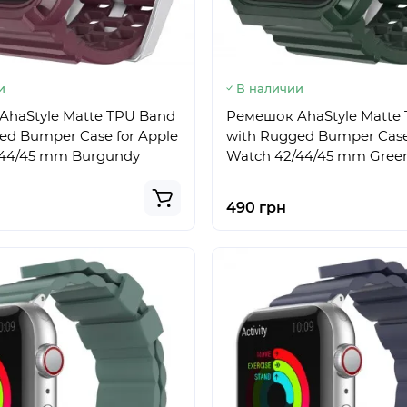
и
В наличии
haStyle Matte TPU Band
Ремешок AhaStyle Matte
ed Bumper Case for Apple
with Rugged Bumper Case
/44/45 mm Burgundy
Watch 42/44/45 mm Gree
490 грн