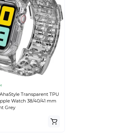
и
haStyle Transparent TPU
Apple Watch 38/40/41 mm
nt Grey