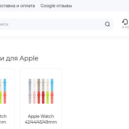
оставка и оплата
Google отзывы
и к
 для Apple
tch
Apple Watch
1mm
42/44/45/49mm