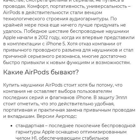
качестве, смотреть фильмы и сериалы, не путаясь в
проводах. Комфорт, портативность, универсальность –
AirPods в действительности стали венцом
технологического строения аудиогарнитуры. По
крайней мере пока еще ничего лучше придумать не
удалось. Победное шествие беспроводные наушники
Apple начали в 2012 году, когда их впервые представили
в комплектации с iPhone 5. Хотя отказ компании от
привычного проводного разъема для наушников и стал
причиной серьезного резонанса, многие достаточно
быстро привыкли к новым функциям и возможностям.
Какие AirPods бывают?
Купить наушники AirPods стоит хотя бы потому, что
компания не оставляет выбора пользователям
последних серий и флагманов iPhone. В защиту Эппл
стоит отметить, что это действительно удобная,
портативная и практичная замена привычным проводам
и вкладышам. Версии Аирподс:
стандартная – последнее поколение беспроводной
гарнитуры Apple оснащено оптимизированным
чипом H1, обеспечивающим стабильное