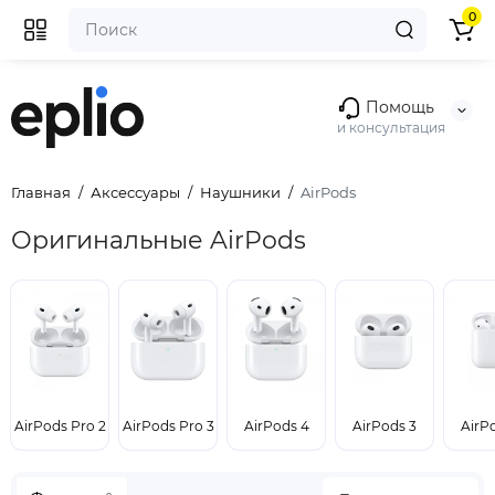
0
Помощь
и консультация
Главная
Аксессуары
Наушники
AirPods
Оригинальные AirPods
AirPods Pro 2
AirPods Pro 3
AirPods 4
AirPods 3
AirP