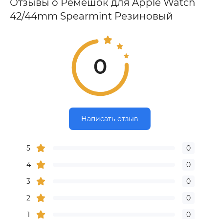
Отзывы о Ремешок для Apple Watch
42/44mm Spearmint Резиновый
0
Написать отзыв
5
0
4
0
3
0
2
0
1
0