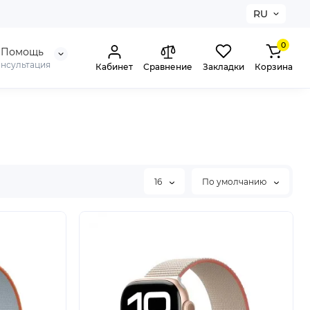
RU
0
Помощь
онсультация
Кабинет
Сравнение
Закладки
Корзина
16
По умолчанию