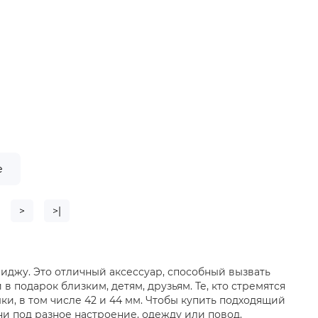
е
>
>|
джу. Это отличный аксессуар, способный вызвать
 подарок близким, детям, друзьям. Те, кто стремятся
и, в том числе 42 и 44 мм. Чтобы купить подходящий
ни под разное настроение, одежду или повод.