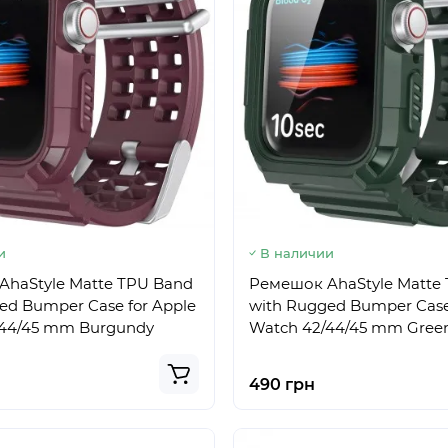
и
В наличии
haStyle Matte TPU Band
Ремешок AhaStyle Matte
ed Bumper Case for Apple
with Rugged Bumper Case
/44/45 mm Burgundy
Watch 42/44/45 mm Gree
490 грн