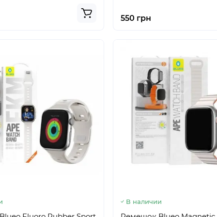
550 грн
и
В наличии
lueo Fluoro Rubber Sport
Ремешок Blueo Magnetic S