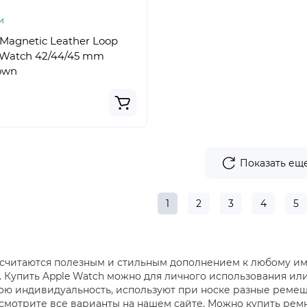
и
agnetic Leather Loop
 Watch 42/44/45 mm
own
Показать ещ
1
2
3
4
5
считаются полезным и стильным дополнением к любому ими
 Купить Apple Watch можно для личного использования или в
ою индивидуальность, используют при носке разные ремешк
ссмотрите все варианты на нашем сайте. Можно купить рем