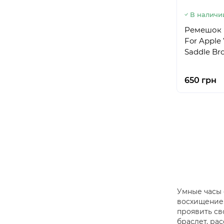
В наличи
Ремешок M
For Apple
Saddle Br
650 грн
Умные часы 
восхищение.
проявить св
браслет, ра