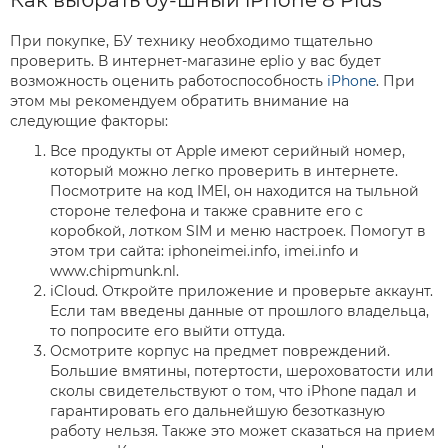
Как выбрать бу-шный iPhone 8 Plus
При покупке, БУ технику необходимо тщательно
проверить. В интернет-магазине eplio у вас будет
возможность оценить работоспособность
iPhone
. При
этом мы рекомендуем обратить внимание на
следующие факторы:
Все продукты от Apple имеют серийный номер,
который можно легко проверить в интернете.
Посмотрите на код IMEI, он находится на тыльной
стороне телефона и также сравните его с
коробкой, лотком SIM и меню настроек. Помогут в
этом три сайта: iphoneimei.info, imei.info и
www.chipmunk.nl.
iCloud. Откройте приложение и проверьте аккаунт.
Если там введены данные от прошлого владельца,
то попросите его выйти оттуда.
Осмотрите корпус на предмет повреждений.
Большие вмятины, потертости, шероховатости или
сколы свидетельствуют о том, что iPhone падал и
гарантировать его дальнейшую безотказную
работу нельзя. Также это может сказаться на прием