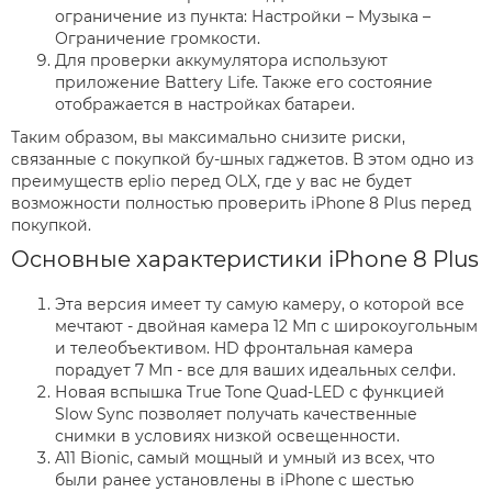
ограничение из пункта: Настройки – Музыка –
Ограничение громкости.
Для проверки аккумулятора используют
приложение Battery Life. Также его состояние
отображается в настройках батареи.
Таким образом, вы максимально снизите риски,
связанные с покупкой бу-шных гаджетов. В этом одно из
преимуществ eplio перед OLX, где у вас не будет
возможности полностью проверить iPhone 8 Plus перед
покупкой.
Основные характеристики iPhone 8 Plus
Эта версия имеет ту самую камеру, о которой все
мечтают - двойная камера 12 Мп с широко­угольным
и теле­объективом. HD фронтальная камера
порадует 7 Мп - все для ваших идеальных селфи.
Новая вспышка True Tone Quad-LED с функцией
Slow Sync позволяет получать качественные
снимки в условиях низкой освещенности.
A11 Bionic, самый мощный и умный из всех, что
были ранее установлены в iPhone с шестью