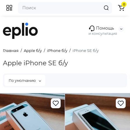
0
Помощь
и консультация
Главная
Apple б/у
iPhone б/у
iPhone SE б/у
Apple iPhone SE б/у
По умолчанию