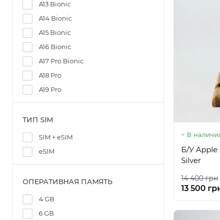
A13 Bionic
A14 Bionic
A15 Bionic
A16 Bionic
A17 Pro Bionic
A18 Pro
A19 Pro
ТИП SIM
В наличи
SIM + eSIM
Б/У Apple 
eSIM
Silver
14 400 грн
ОПЕРАТИВНАЯ ПАМЯТЬ
13 500 гр
4 GB
6 GB