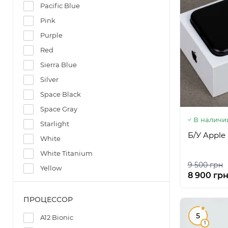
Pacific Blue
Pink
Purple
Red
Sierra Blue
Silver
Space Black
Space Gray
В наличи
Starlight
Б/У Apple 
White
White Titanium
9 500 грн
Yellow
8 900 гр
ПРОЦЕССОР
5
A12 Bionic
1