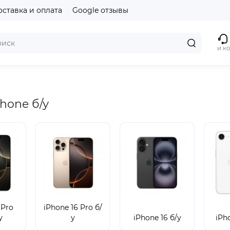
оставка и оплата
Google отзывы
и к
hone б/у
 Pro
iPhone 16 Pro б/
у
у
iPhone 16 б/у
iPh