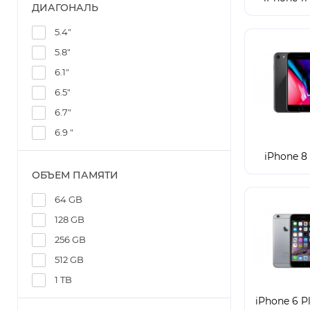
ДИАГОНАЛЬ
5.4"
5.8"
6.1"
6.5"
6.7"
6.9 "
iPhone 8 
ОБЪЕМ ПАМЯТИ
64 GB
128 GB
256 GB
512 GB
1 TB
iPhone 6 Pl