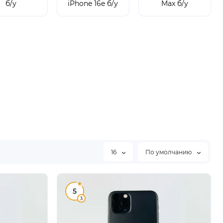
б/у
iPhone 16e б/у
Max б/у
16
По умолчанию
5
3