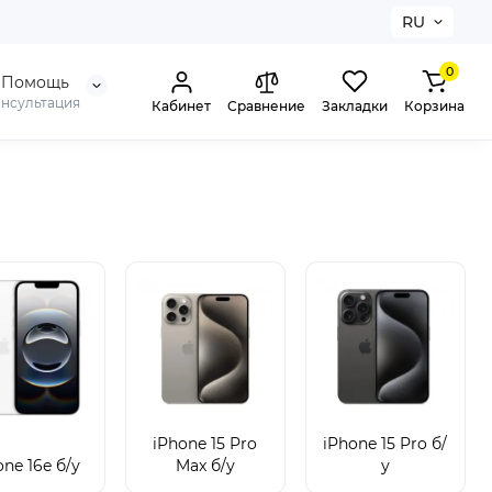
RU
0
Помощь
онсультация
Кабинет
Сравнение
Закладки
Корзина
iPhone 15 Pro
iPhone 15 Pro б/
one 16e б/у
Max б/у
у