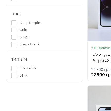
ЦВЕТ
Deep Purple
Gold
Silver
Space Black
В наличи
Б/У Apple
ТИП SIM
Purple eS
SIM + eSIM
24 300 грн
22 900 гр
eSIM