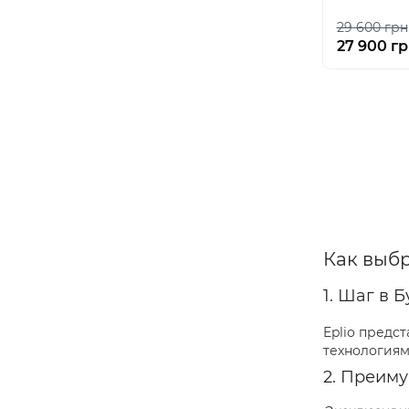
29 600 грн
27 900 г
Как выбр
1. Шаг в 
Eplio предст
технологиям
2. Преиму