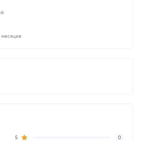
ей
х месяцев
5
0