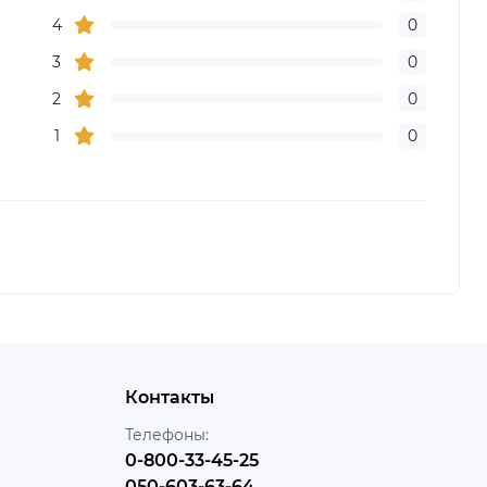
4
0
3
0
2
0
1
0
Контакты
Телефоны:
0-800-33-45-25
050-603-63-64