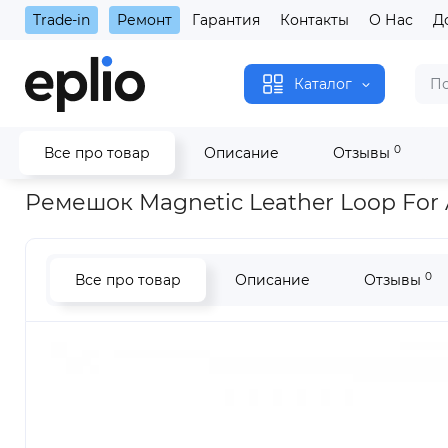
Trade-in
Ремонт
Гарантия
Контакты
О Нас
Д
Каталог
0
Все про товар
Описание
Отзывы
Главная
Аксессуары
Ремешки
Apple Watch 42/44/45/4
Ремешок Magnetic Leather Loop For
0
Все про товар
Описание
Отзывы