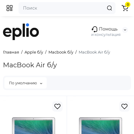
0
Помощь
и консультация
Главная
Apple б/у
Macbook б/у
MacBook Air б/у
MacBook Air б/у
По умолчанию