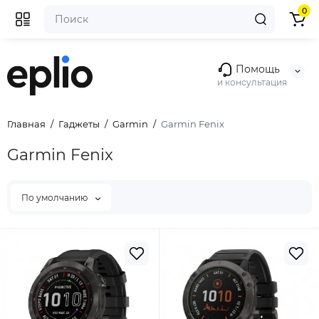
0
Помощь
и консультация
Главная
Гаджеты
Garmin
Garmin Fenix
Garmin Fenix
По умолчанию