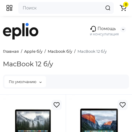
0
Помощь
и консультация
Главная
Apple б/у
Macbook б/у
MacBook 12 б/у
MacBook 12 б/у
По умолчанию