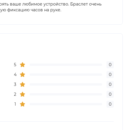
рять ваше любимое устройство. Браслет очень
ую фиксацию часов на руке.
5
0
4
0
3
0
2
0
1
0