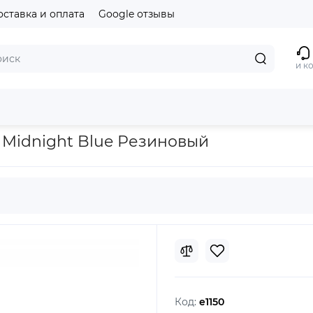
оставка и оплата
Google отзывы
и к
9mm
Ремешок для Apple Watch 42/44mm Midnight Blue Резинов
Midnight Blue Резиновый
Код:
e1150