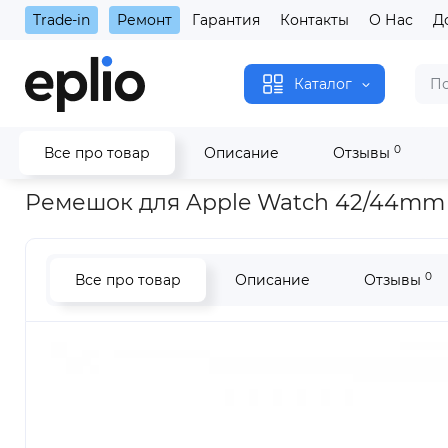
Trade-in
Ремонт
Гарантия
Контакты
О Нас
Д
Каталог
0
Все про товар
Описание
Отзывы
Главная
Аксессуары
Ремешки
Apple Watch 42/44/45/4
Ремешок для Apple Watch 42/44mm 
0
Все про товар
Описание
Отзывы