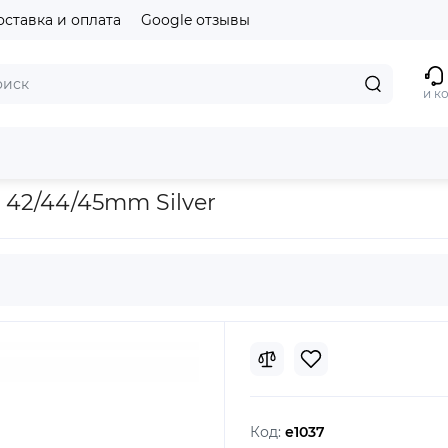
оставка и оплата
Google отзывы
и к
9mm
Ремешок Apple Watch Milanese Loop 42/44/45mm Silver
 42/44/45mm Silver
Код:
e1037