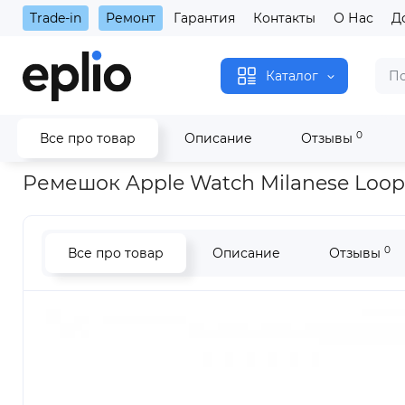
Trade-in
Ремонт
Гарантия
Контакты
О Нас
Д
Каталог
0
Все про товар
Описание
Отзывы
Главная
Аксессуары
Ремешки
Apple Watch 42/44/45/4
Ремешок Apple Watch Milanese Loop
0
Все про товар
Описание
Отзывы