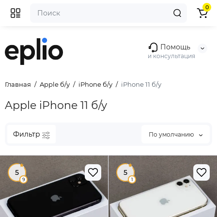
0
Помощь
и консультация
Главная
Apple б/у
iPhone б/у
iPhone 11 б/у
Apple iPhone 11 б/у
Фильтр
По умолчанию
5
5
9
1