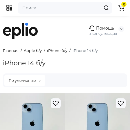
0
Помощь
и консультация
Главная
Apple б/у
iPhone б/у
iPhone 14 б/у
iPhone 14 б/у
По умолчанию