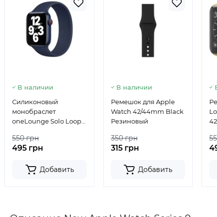
В наличии
В наличии
Силиконовый
Ремешок для Apple
Ре
монобраслет
Watch 42/44mm Black
Lo
oneLounge Solo Loop
Резиновый
42
Midnight Blue для
O
550 грн
350 грн
55
Apple Watch 44mm |
495 грн
315 грн
4
42mm Size L OEM
Добавить
Добавить