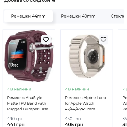
Добавь со скидкой 🔥
Ремешки 44mm
Ремешки 40mm
Стекла
В наличии
В наличии
Ремешок AhaStyle
Ремешок Alpine Loop
Ре
Matte TPU Band with
for Apple Watch
W
Rugged Bumper Case
42/44/45/49 mm
Р
for Apple Watch
Starlight
490 грн
450 грн
35
42/44/45 mm
441 грн
405 грн
3
Burgundy