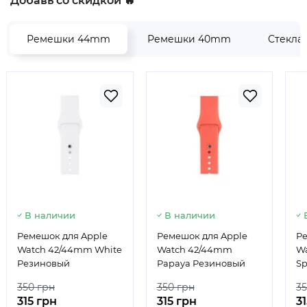
Добавь со скидкой 🔥
Ремешки 44mm
Ремешки 40mm
Стекла
В наличии
В наличии
Ремешок для Apple
Ремешок для Apple
Ре
Watch 42/44mm White
Watch 42/44mm
W
Резиновый
Papaya Резиновый
S
350 грн
350 грн
35
315 грн
315 грн
3