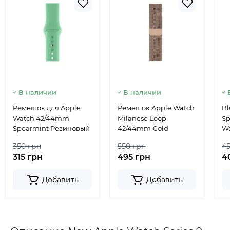
В наличии
В наличии
Ремешок для Apple
Ремешок Apple Watch
Bl
Watch 42/44mm
Milanese Loop
Sp
Spearmint Резиновый
42/44mm Gold
Wa
m
350 грн
550 грн
4
315 грн
495 грн
4
Добавить
Добавить