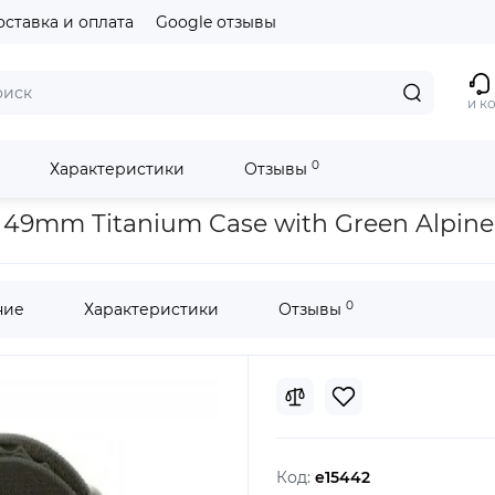
оставка и оплата
Google отзывы
и к
0
Характеристики
Отзывы
 Case with Green Alpine Loop - Small
r 49mm Titanium Case with Green Alpine
0
ние
Характеристики
Отзывы
Код:
e15442