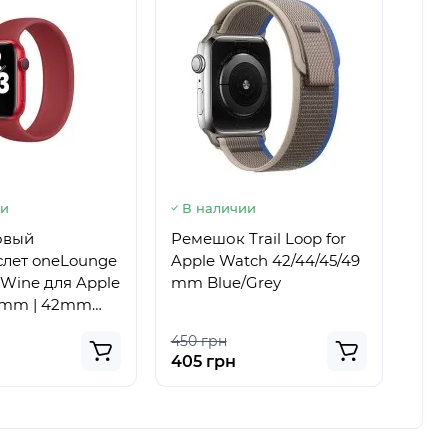
ии
В наличии
В 
овый
Ремешок Trail Loop for
Сил
лет oneLounge
Apple Watch 42/44/45/49
мон
 Wine для Apple
mm Blue/Grey
Sol
4mm | 42mm
App
EM
42m
450 грн
550
405 грн
495