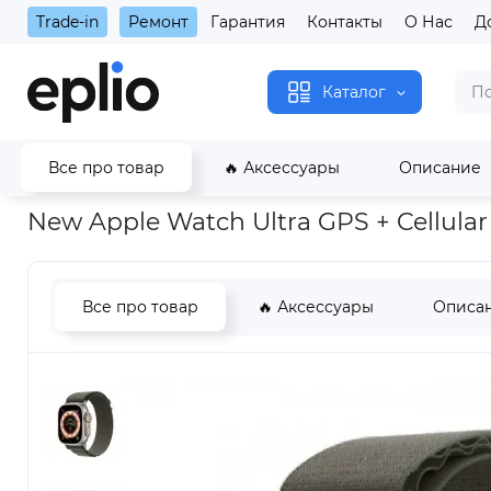
Trade-in
Ремонт
Гарантия
Контакты
О Нас
Д
Каталог
Все про товар
🔥 Аксессуары
Описание
Главная
New Apple Watch Ultra GPS + Cellular 49mm Titanium
New Apple Watch Ultra GPS + Cellula
Все про товар
🔥 Аксессуары
Описа