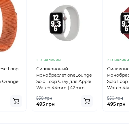
В наличии
В налич
ese Loop
Силиконовый
Силикон
h
монобраслет oneLounge
монобрас
m Orange
Solo Loop Gray для Apple
Solo Loop
Watch 44mm | 42mm
Watch 4
Size L OEM
Size M O
550 грн
550 грн
495 грн
495 грн