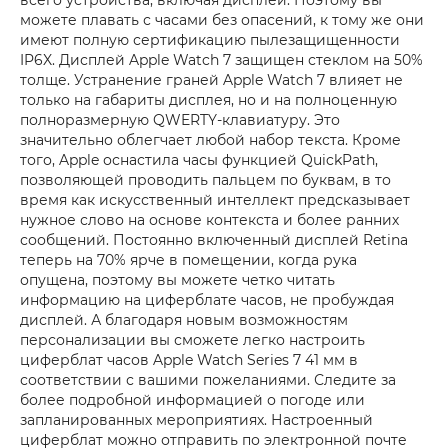
всего устройства, включая дисплей. Поэтому вы
можете плавать с часами без опасений, к тому же они
имеют полную сертификацию пылезащищенности
IP6X. Дисплей Apple Watch 7 защищен стеклом на 50%
толще. Устранение граней Apple Watch 7 влияет не
только на габариты дисплея, но и на полноценную
полноразмерную QWERTY-клавиатуру. Это
значительно облегчает любой набор текста. Кроме
того, Apple оснастила часы функцией QuickPath,
позволяющей проводить пальцем по буквам, в то
время как искусственный интеллект предсказывает
нужное слово на основе контекста и более ранних
сообщений. Постоянно включенный дисплей Retina
теперь на 70% ярче в помещении, когда рука
опущена, поэтому вы можете четко читать
информацию на циферблате часов, не пробуждая
дисплей. А благодаря новым возможностям
персонализации вы сможете легко настроить
циферблат часов Apple Watch Series 7 41 мм в
соответствии с вашими пожеланиями. Следите за
более подробной информацией о погоде или
запланированных мероприятиях. Настроенный
циферблат можно отправить по электронной почте