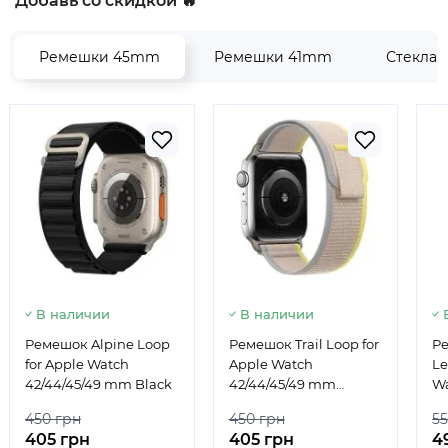
Добавь со скидкой 🔥
Ремешки 45mm
Ремешки 41mm
Стекла
В наличии
В наличии
Ремешок Alpine Loop
Ремешок Trail Loop for
Р
for Apple Watch
Apple Watch
Le
42/44/45/49 mm Black
42/44/45/49 mm
Wa
Yellow/Beige
450 грн
450 грн
55
405 грн
405 грн
4