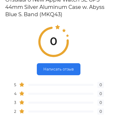
44mm Silver Aluminum Case w. Abyss
Blue S. Band (MKQ43)
0
Написать отзыв
5
0
4
0
3
0
2
0