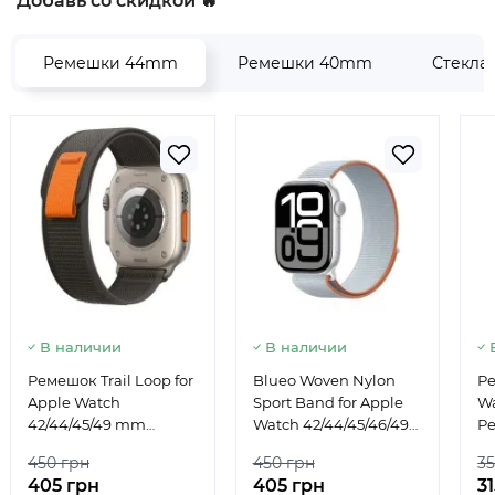
Добавь со скидкой 🔥
Ремешки 44mm
Ремешки 40mm
Стекла
В наличии
В наличии
Ремешок Trail Loop for
Blueo Woven Nylon
Ре
Apple Watch
Sport Band for Apple
W
42/44/45/49 mm
Watch 42/44/45/46/49
Р
Grey/Orange
mm Grey
450 грн
450 грн
35
405 грн
405 грн
3