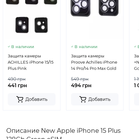
В наличии
В наличии
Защита камеры
Защита камеры
За
ACHILLES iPhone 15/15
Proove Achilles iPhone
+N
Plus Pink
14 Pro/14 Pro Max Gold
Go
fo
490 грн
549 грн
1 
Fr
441 грн
494 грн
1
Добавить
Добавить
Описание New Apple iPhone 15 Plus