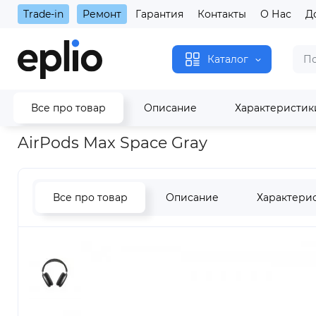
Trade-in
Ремонт
Гарантия
Контакты
О Нас
Д
Каталог
Все про товар
Описание
Характеристик
Главная
Аксессуары
Наушники
AirPods
AirPods Pro M
AirPods Max Space Gray
Все про товар
Описание
Характери