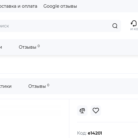
оставка и оплата
Google отзывы
и к
0
и
Отзывы
ax
AirPods Max Space Gray
0
стики
Отзывы
Код:
e14201