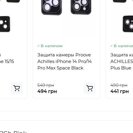
В наличии
В налич
ы
Защита камеры Proove
Защита 
 15/15
Achilles iPhone 14 Pro/14
ACHILLES 
Pro Max Space Black
Plus Blue
549 грн
490 грн
494 грн
441 грн