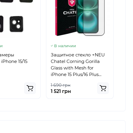
ии
В наличии
В 
камеры
Защитное стекло +NEU
Защ
iPhone 15/15
Chatel Corning Gorilla
Achi
Glass with Mesh for
Pro 
iPhone 15 Plus/16 Plus
Front Black
1 690 грн
549
1 521 грн
494