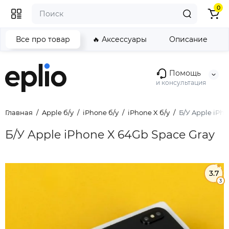
0
Все про товар
🔥 Аксессуары
Описание
Помощь
и консультация
Главная
Apple б/у
iPhone б/у
iPhone X б/у
Б/У Apple iPh
Б/У Apple iPhone X 64Gb Space Gray
3.7
3