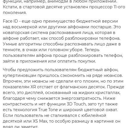
функции, например, анимодзи в любом приложении.
Кстати, в стартовой десятке установлен процессор 11-ого
поколения.
Face ID - еще одно преимущество бюджетной версии
над восьмеркой или другими айфонами постарше. Это
новаторская система распознавания лица, которая в
айфоне работает, как способ разблокировки телефона.
Умные алгоритмы способны распознавать лицо даже в
темноте, в очках или головном уборе. Теперь
пользователям айфона проще разблокировать телефон,
зайти в приложения или оплатить покупки.
Чтобы предложить пользователям бюджетный айфон,
купертиновцам пришлось сэкономить на ряде нюансов.
Впрочем, эти нюансы не сделали его плохим, но по этим
показателям XR отстает от флагманских десяток. Прежде
всего, это дисплей, основанный на жидких кристаллах,
благодаря чему снижается энергозатратность. Ниже
контрастность и нет функции 3D Touch, зато тут также
есть технология True Tone и широкий цветовой охват.
Если пользователь не сталкивался с юбилейной
десяткой или XS Max, то особую разницу в картинке он
вряд ли заметит.