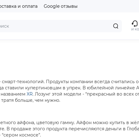
оставка и оплата
Google отзывы
и к
 смарт-технологий. Продукты компании всегда считались 
гда ставили купертиновцам в упрек. В юбилейной линейке 
 названием
XR
. Лозунг этой модели - “прекрасный во всех 
тратя больше, чем нужно.
тного айфона, цветовую гамму. Айфон можно купить в жёлт
те. В продаже этого продукта перечисляются деньги в Гло
 “сером космосе”.