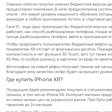
Главным плюсом покупки именно бюджетной версии деся
процессором поколения. В чипе предусмотрена система 
опыте - это новый уровень машинного обучения, котор
анимодзи в любом приложении. Кстати, в стартовой дес
Face ID - еще одно преимущество бюджетной версии на
работает, как способ разблокировки телефона. Умные а
проще разблокировать телефон, зайти в приложения ил
Чтобы предложить пользователям бюджетный айфон, куп
показателям XR отстает от флагманских десяток. Прежд
контрастность и нет функции 3D Touch, зато тут также 
XS Max, то особую разницу в картинке он вряд ли замети
Фотографии на новый айфон получают такими же насыще
благодаря чему качество селфи будет на высшем уровне
Где купить iPhone XR?
Продукцию Apple рекомендуем покупать в специализиро
техники, в том числе iPhone XR. Интернет-магазин пре
из самых низких цен на украинском рынке. При Eplio 
гарантию до 24 месяцев.