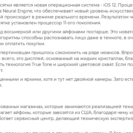
тки является новая операционная система - iOS 12. Проце
Neural Engine, что обеспечивает новый уровень искусствен
ый происходит в режиме реального времени. Результатом ч
ятке установлен процессор 11-ого поколения.
д восьмеркой или другими айфонами постарше. Это новато
лгоритмы способны распознавать лицо даже в темноте, в о
и оплатить покупки.
ертиновцам пришлось сэкономить на ряде нюансов. Впроче
е всего, это дисплей, основанный на жидких кристаллах, бл
есть технология True Tone и широкий цветовой охват. Если 
т.
нными и яркими, хотя и тут нет двойной камеры. Зато ес
.
ванных магазинах, которые занимаются реализацией техник
длагает айфоны, которые завозятся из США, благодаря чему
работает сервисный центр, делающий техническую эксперти