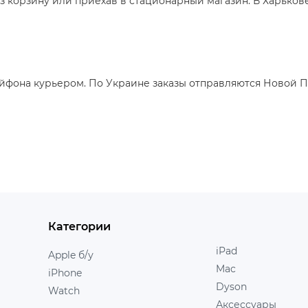
з корзину или приехав в стационарный магазин. В Харьков
айфона курьером. По Украине заказы отправляются Новой 
Категории
iPad
Apple б/у
Mac
iPhone
Dyson
Watch
Аксессуары