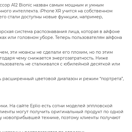
ссор A12 Bionic назван самым мощным и умным
ного интеллекта. iPhone XR учится на собственном
его стали доступны новые функции, например,
рская система распознавания лица, которая в айфоне
чках или головном уборе. Теперь пользователям айфона
м, эти нюансы не сделали его плохим, но по этим
агодаря чему снижается энергозатратность. Ниже
пользователь не сталкивался с юбилейной десяткой или
ть расширенный цветовой диапазон и режим “портрета”,
и. На сайте Eplio есть сотни моделей эппловской
 клиенты могут получить оригинальный продукт по одной
зу новоприбывшей технике, поэтому клиенты получают