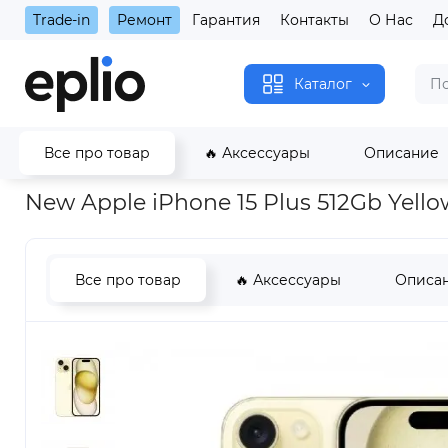
Trade-in
Ремонт
Гарантия
Контакты
О Нас
Д
Каталог
Все про товар
🔥 Аксессуары
Описание
Главная
New Apple iPhone 15 Plus 512Gb Yellow
New Apple iPhone 15 Plus 512Gb Yello
Все про товар
🔥 Аксессуары
Описа