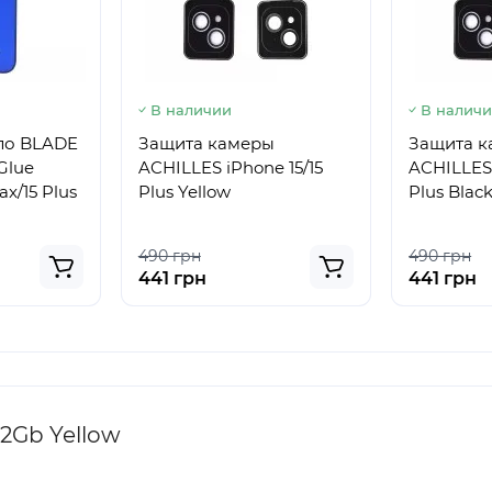
В наличии
В налич
ло BLADE
Защита камеры
Защита 
 Glue
ACHILLES iPhone 15/15
ACHILLES 
ax/15 Plus
Plus Yellow
Plus Blac
490 грн
490 грн
441 грн
441 грн
12Gb Yellow