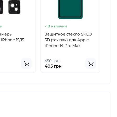
ии
В наличии
В 
камеры
Защитное стекло SKLO
Стек
iPhone 15/15
5D (тех.пак) для Apple
Nar
k
iPhone 14 Pro Max
Glas
for 
450 грн
750
405 грн
675