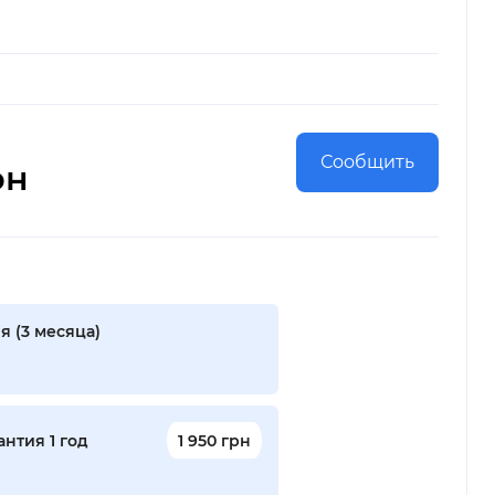
Сообщить
рн
я (3 месяца)
нтия 1 год
1 950 грн