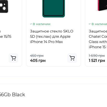
В наличии
В налич
ы
Защитное стекло SKLO
Защитное
 15/15
5D (тех.пак) для Apple
Chatel Cor
iPhone 14 Pro Max
Glass with
iPhone 15 
450 грн
1 690 грн
405 грн
1 521 грн
56Gb Black