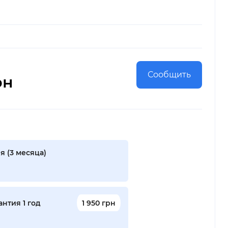
Сообщить
рн
я (3 месяца)
нтия 1 год
1 950 грн