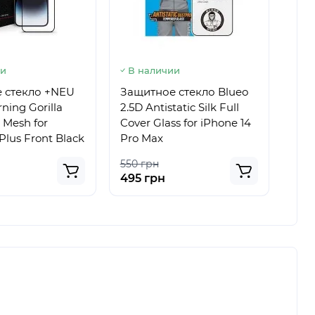
ии
В наличии
В 
 стекло +NEU
Защитное стекло Blueo
Защ
ning Gorilla
2.5D Antistatic Silk Full
LITE
 Mesh for
Cover Glass for iPhone 14
iPho
Plus Front Black
Pro Max
550 грн
350
495 грн
315