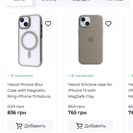
В наличии
В наличии
Чехол Proove Blur
Чехол Silicone case for
Че
Case with Magnetic
iPhone 15 with
iP
Ring iPhone 15 Natural
MagSafe Clay
Ma
Titanium
929 грн
850 грн
8
836 грн
765 грн
7
Добавить
Добавить