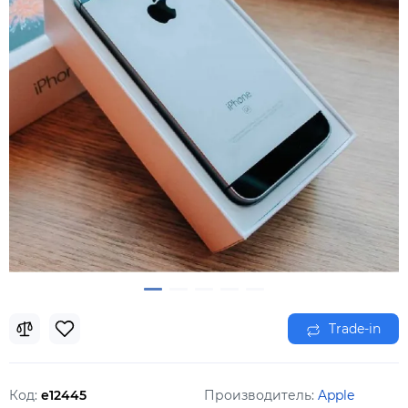
Trade-in
Код:
e12445
Производитель:
Apple