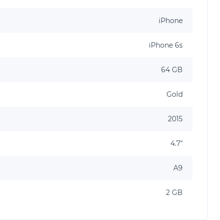
iPhone
iPhone 6s
64 GB
Gold
2015
4.7"
A9
2 GB