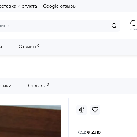
оставка и оплата
Google отзывы
и к
0
и
Отзывы
Phone 6s 64Gb Gold
0
стики
Отзывы
Код:
e12318