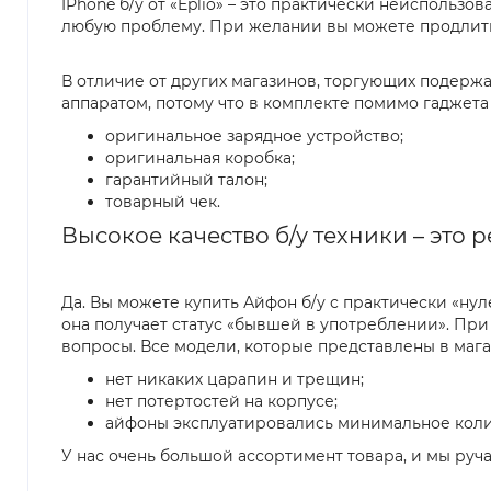
IPhone б/у от «Eplio» – это практически неиспользо
любую проблему. При желании вы можете продлить
В отличие от других магазинов, торгующих подержа
аппаратом, потому что в комплекте помимо гаджета 
оригинальное зарядное устройство;
оригинальная коробка;
гарантийный талон;
товарный чек.
Высокое качество б/у техники – это 
Да. Вы можете купить Айфон б/у с практически «ну
она получает статус «бывшей в употреблении». При
вопросы. Все модели, которые представлены в мага
нет никаких царапин и трещин;
нет потертостей на корпусе;
айфоны эксплуатировались минимальное колич
У нас очень большой ассортимент товара, и мы руч