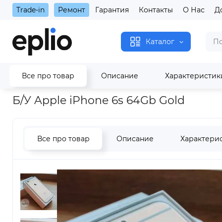
Trade-in
Ремонт
Гарантия
Контакты
О Нас
Д
Каталог
Все про товар
Описание
Характеристик
Главная
Apple б/у
iPhone б/у
iPhone 6s б/у
Б/У Apple i
Б/У Apple iPhone 6s 64Gb Gold
Все про товар
Описание
Характери