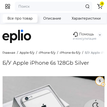
0
Все про товар
Описание
Характеристики
Помощь
и консультация
Главная
Apple б/у
iPhone б/у
iPhone 6s б/у
Б/У Apple iPho
Б/У Apple iPhone 6s 128Gb Silver
5
2