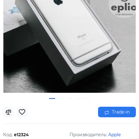
Trade-in
Код:
e12324
Производитель:
Apple