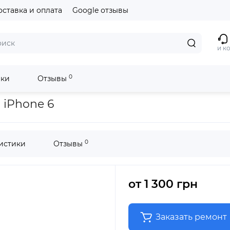
оставка и оплата
Google отзывы
и к
0
ики
Отзывы
 iPhone 6
0
истики
Отзывы
от
1 300 грн
Заказать ремонт