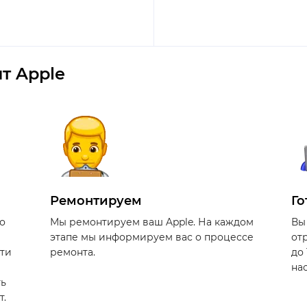
т Apple
Ремонтируем
Го
о
Мы ремонтируем ваш Apple. На каждом
Вы
этапе мы информируем вас о процессе
от
сти
ремонта.
до
на
ть
т.