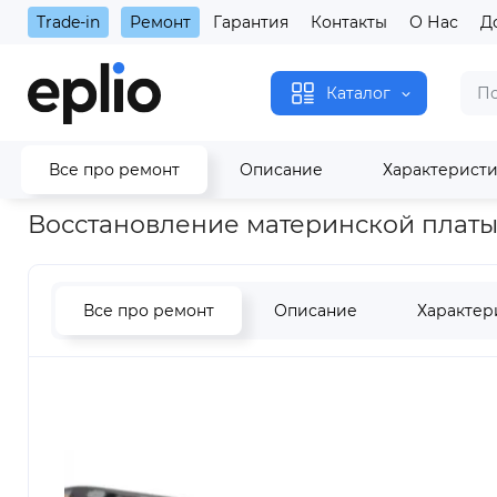
Trade-in
Ремонт
Гарантия
Контакты
О Нас
Д
Каталог
Все про ремонт
Описание
Характерист
Главная
Восстановление материнской платы iPhone 6
Восстановление материнской платы
Все про ремонт
Описание
Характер