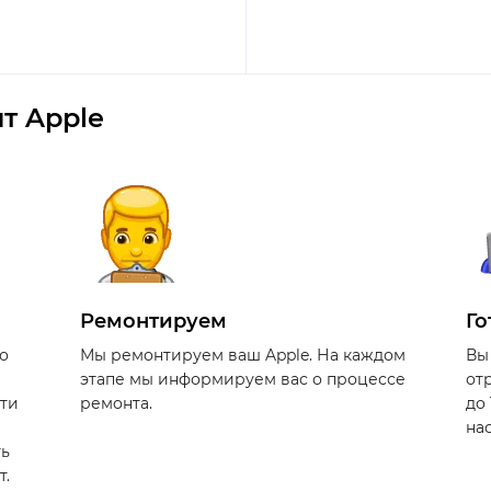
т Apple
Ремонтируем
Го
о
Мы ремонтируем ваш Apple. На каждом
Вы
этапе мы информируем вас о процессе
от
сти
ремонта.
до
на
ть
т.