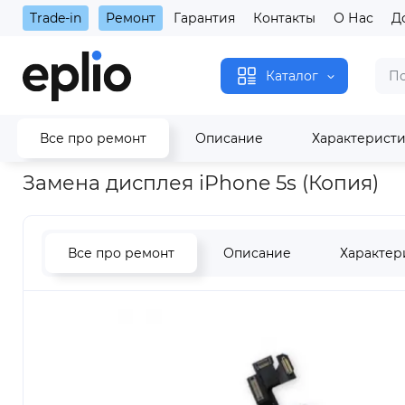
Trade-in
Ремонт
Гарантия
Контакты
О Нас
Д
Каталог
Все про ремонт
Описание
Характерист
Главная
Замена дисплея iPhone 5s (Копия)
Замена дисплея iPhone 5s (Копия)
Все про ремонт
Описание
Характер