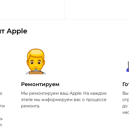
т Apple
Ремонтируем
Го
о
Мы ремонтируем ваш Apple. На каждом
Вы
этапе мы информируем вас о процессе
от
сти
ремонта.
до
на
ть
т.