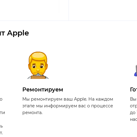
т Apple
Ремонтируем
Го
о
Мы ремонтируем ваш Apple. На каждом
Вы
этапе мы информируем вас о процессе
от
сти
ремонта.
до
на
ть
т.