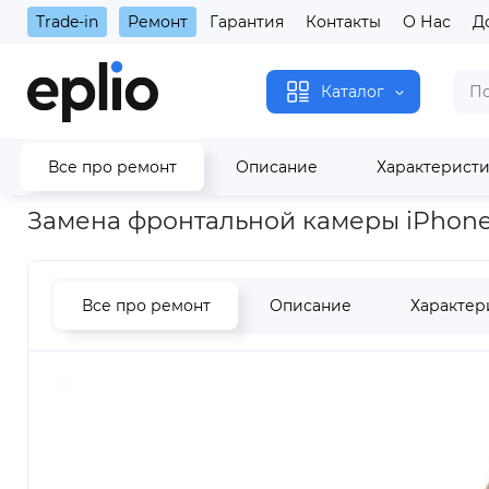
Trade-in
Ремонт
Гарантия
Контакты
О Нас
Д
Каталог
Все про ремонт
Описание
Характерист
Главная
Замена фронтальной камеры iPhone 6s
Замена фронтальной камеры iPhone
Все про ремонт
Описание
Характер