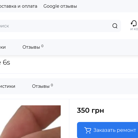
оставка и оплата
Google отзывы
и к
0
ики
Отзывы
 6s
0
истики
Отзывы
350 грн
Заказать ремонт