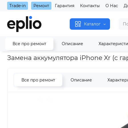
Trade-in
Ремонт
Гарантия
Контакты
О Нас
Д
Каталог
Все про ремонт
Описание
Характерист
Главная
Замена аккумулятора iPhone Xr (с гарантией 1 год)
Замена аккумулятора iPhone Xr (с га
Все про ремонт
Описание
Характер