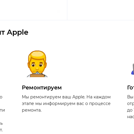
т Apple
Ремонтируем
Го
о
Мы ремонтируем ваш Apple. На каждом
Вы
этапе мы информируем вас о процессе
от
сти
ремонта.
до
на
ть
т.