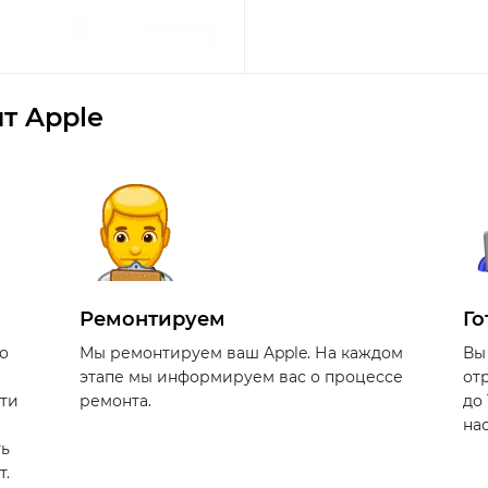
т Apple
Ремонтируем
Го
о
Мы ремонтируем ваш Apple. На каждом
Вы
этапе мы информируем вас о процессе
от
сти
ремонта.
до
на
ть
т.