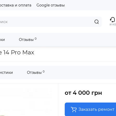
оставка и оплата
Google отзывы
и к
0
ики
Отзывы
 14 Pro Max
0
истики
Отзывы
от
4 000 грн
Заказать ремонт