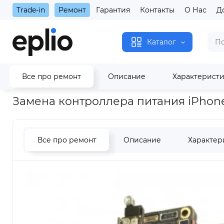
Trade-in
Ремонт
Гарантия
Контакты
О Нас
Д
Каталог
Все про ремонт
Описание
Характерист
Главная
Замена контроллера питания iPhone 14 Pro Max
Замена контроллера питания iPhone
Все про ремонт
Описание
Характер