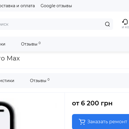
оставка и оплата
Google отзывы
и к
0
ики
Отзывы
ro Max
0
истики
Отзывы
от
6 200 грн
Заказать ремонт