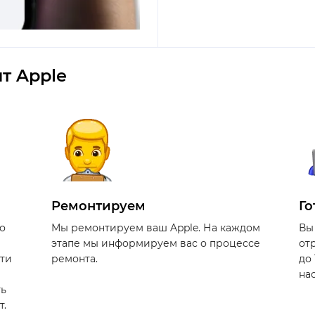
т Apple
Ремонтируем
Го
о
Мы ремонтируем ваш Apple. На каждом
Вы
этапе мы информируем вас о процессе
от
сти
ремонта.
до
на
ть
т.