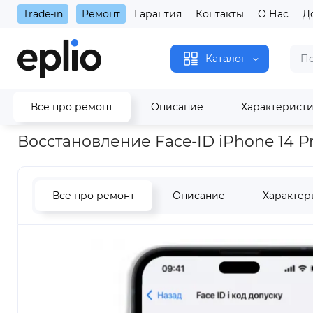
Trade-in
Ремонт
Гарантия
Контакты
О Нас
Д
Каталог
Все про ремонт
Описание
Характерист
Главная
Восстановление Face-ID iPhone 14 Pro Max
Восстановление Face-ID iPhone 14 P
Все про ремонт
Описание
Характер