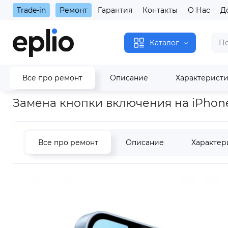
Trade-in
Ремонт
Гарантия
Контакты
О Нас
Д
Каталог
Все про ремонт
Описание
Характерист
Главная
Замена кнопки включения на iPhone 14
Замена кнопки включения на iPhone
Все про ремонт
Описание
Характер