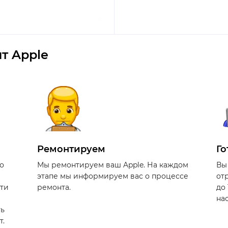
т Apple
Ремонтируем
Го
о
Мы ремонтируем ваш Apple. На каждом
Вы
этапе мы информируем вас о процессе
от
сти
ремонта.
до
на
ть
т.