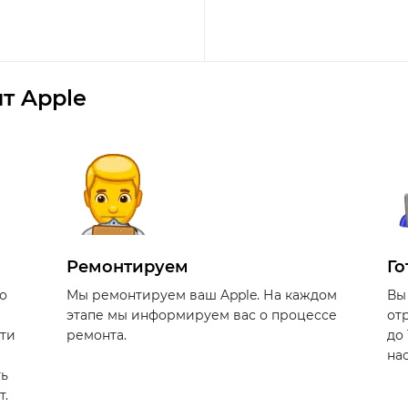
т Apple
Ремонтируем
Го
о
Мы ремонтируем ваш Apple. На каждом
Вы
этапе мы информируем вас о процессе
от
сти
ремонта.
до
на
ть
т.