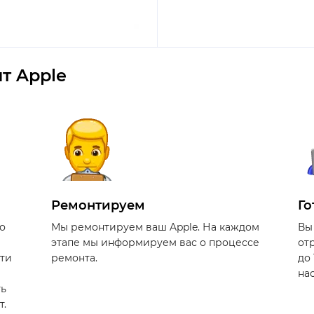
т Apple
Ремонтируем
Го
о
Мы ремонтируем ваш Apple. На каждом
Вы
этапе мы информируем вас о процессе
от
сти
ремонта.
до
на
ть
т.