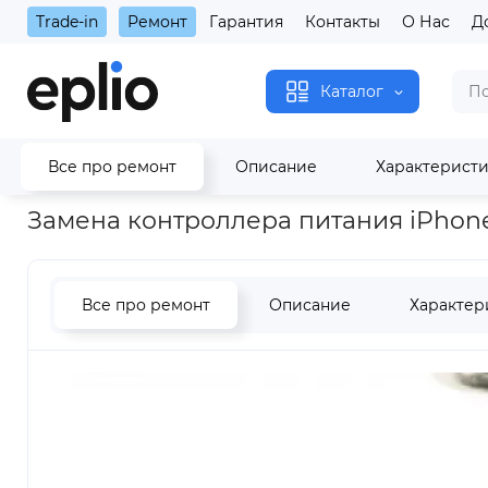
Trade-in
Ремонт
Гарантия
Контакты
О Нас
Д
Каталог
Все про ремонт
Описание
Характерист
Главная
Замена контроллера питания iPhone 13 Pro
Замена контроллера питания iPhone
Все про ремонт
Описание
Характер