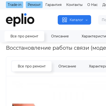
Trade-in
Ремонт
Гарантия
Контакты
О Нас
Д
Каталог
Все про ремонт
Описание
Характерист
Главная
Восстановление работы связи (модем) iPhone 11 Pr
Восстановление работы связи (модем
Все про ремонт
Описание
Характер