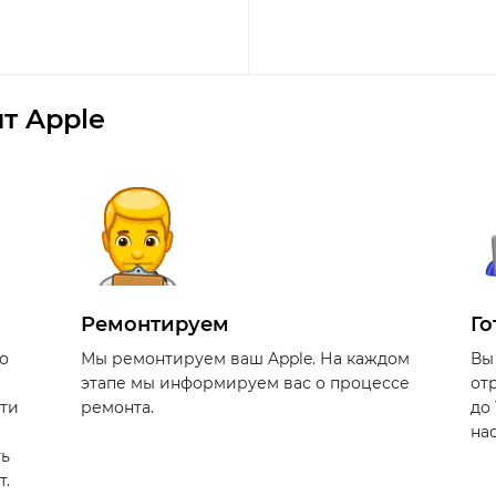
т Apple
Ремонтируем
Го
о
Мы ремонтируем ваш Apple. На каждом
Вы
этапе мы информируем вас о процессе
от
сти
ремонта.
до
на
ть
т.