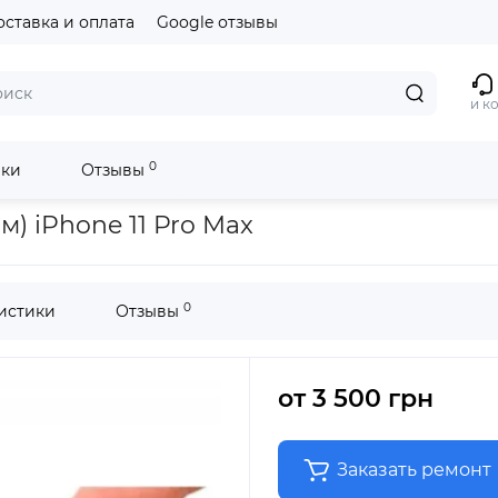
оставка и оплата
Google отзывы
и к
0
ики
Отзывы
o Max
) iPhone 11 Pro Max
0
истики
Отзывы
от
3 500 грн
Заказать ремонт